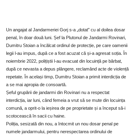
Un angajat al Jandarmeriei Gorj s-a „dotat” cu al doilea dosar
penal, în doar două luni. Șef la Plutonul de Jandarmi Rovinari,
Dumitru Stoian a încălcat ordinul de protecție, pe care oamenii
legii l-au impus, după ce a fost acuzat că și-a agresat soția. În
noiembrie 2022, polițiștii l-au evacuat din locuință pe bărbat,
după ce nevasta a depus plângere, reclamând acte de violență
repetate. În același timp, Dumitru Stoian a primit interdicția de
a se mai apropia de consoartă.
Șeful grupării de jandarmi din Rovinari nu a respectat
interdicția, iar luni, când femeia a vrut să se mute din locuința
comună, a oprit-o la ieșirea de pe proprietate și a început să-i
scotocească în sacii cu haine.
Poliția, sesizată din nou, a întocmit un nou dosar penal pe
numele jandarmului, pentru nerespectarea ordinului de