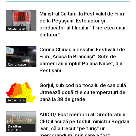
Ministrul Culturii, la Festivalul de Film
de la Peștișani. Este actor și
producător al filmului ”Tinerețea unui
Actualitate
dictator”
Corina Chiriac a deschis Festivalul de
Film „Acasă la Brâncuși”. Sute de
oameni au umplut Poiana Nucet, din
Comunitate
Peștișani
Gorjul, sub cod portocaliu de caniculă.
Urmează două zile cu temperaturi de
până la 38 de grade
Actualitate
AUDIO/ Fost membru al Directoratului
CEO îl acuză pe fostul ministru Bogdan
De ultim
Ivan, că a trecut ”pe furiș” un
moment
memorandum, prin care a fost...