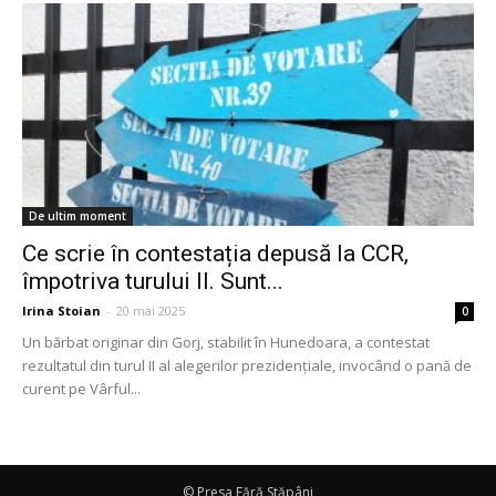
De ultim moment
Ce scrie în contestația depusă la CCR,
împotriva turului II. Sunt...
Irina Stoian
-
20 mai 2025
0
Un bărbat originar din Gorj, stabilit în Hunedoara, a contestat
rezultatul din turul II al alegerilor prezidențiale, invocând o pană de
curent pe Vârful...
© Presa Fără Stăpâni