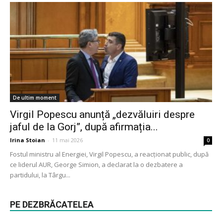
De ultim moment
Virgil Popescu anunță „dezvăluiri despre
jaful de la Gorj”, după afirmația...
Irina Stoian
-
11 mai 2026
0
Fostul ministru al Energiei, Virgil Popescu, a reacționat public, după
ce liderul AUR, George Simion, a declarat la o dezbatere a
partidului, la Târgu...
PE DEZBRĂCATELEA