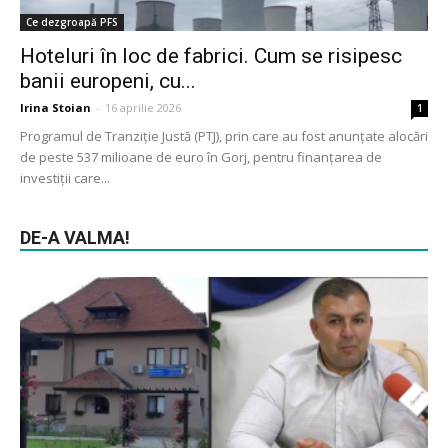
Ce dezgroapă PFS
Hoteluri în loc de fabrici. Cum se risipesc
banii europeni, cu...
Irina Stoian
-
16 aprilie 2026
1
Programul de Tranziție Justă (PTJ), prin care au fost anunțate alocări
de peste 537 milioane de euro în Gorj, pentru finanțarea de
investiții care...
DE-A VALMA!