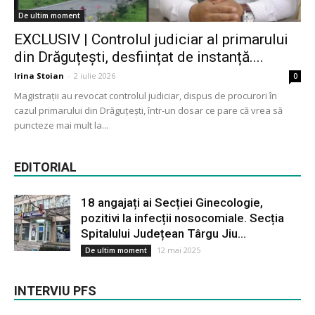
De ultim moment
EXCLUSIV | Controlul judiciar al primarului
din Drăguțești, desființat de instanță....
Irina Stoian
-
2 iulie 2026
0
Magistrații au revocat controlul judiciar, dispus de procurori în
cazul primarului din Drăguțești, într-un dosar ce pare că vrea să
puncteze mai mult la...
EDITORIAL
18 angajați ai Secției Ginecologie,
pozitivi la infecții nosocomiale. Secția
Spitalului Județean Târgu Jiu...
12 mai 2025
De ultim moment
INTERVIU PFS