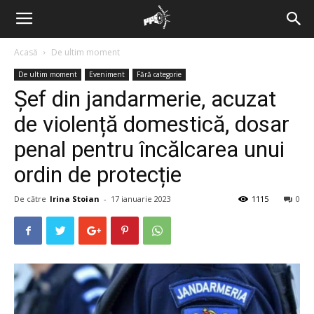
Acasă
De ultim moment
De ultim moment
Eveniment
Fără categorie
Șef din jandarmerie, acuzat
de violență domestică, dosar
penal pentru încălcarea unui
ordin de protecție
De către
Irina Stoian
-
17 ianuarie 2023
1115
0