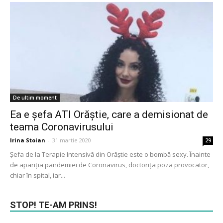
De ultim moment
Ea e șefa ATI Orăștie, care a demisionat de
teama Coronavirusului
Irina Stoian
-
31 martie 2020
29
Șefa de la Terapie Intensivă din Orăștie este o bombă sexy. Înainte
de apariția pandemiei de Coronavirus, doctorița poza provocator,
chiar în spital, iar...
STOP! TE-AM PRINS!