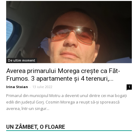
De ultim moment
Averea primarului Morega crește ca Făt-
Frumos. 3 apartamente și 4 terenuri,...
Irina Stoian
-
13 iulie 2022
1
Primarul din municipiul Motru a devenit unul dintre cei mai bogați
edili din județul Gorj. Cosmin Morega a reușit să-și sporească
averea, într-un singur...
UN ZÂMBET, O FLOARE