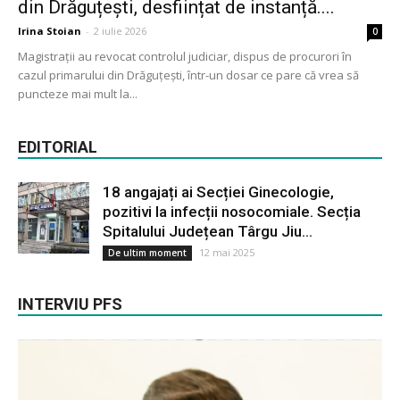
din Drăguțești, desființat de instanță....
Irina Stoian
-
2 iulie 2026
0
Magistrații au revocat controlul judiciar, dispus de procurori în
cazul primarului din Drăguțești, într-un dosar ce pare că vrea să
puncteze mai mult la...
EDITORIAL
18 angajați ai Secției Ginecologie,
pozitivi la infecții nosocomiale. Secția
Spitalului Județean Târgu Jiu...
12 mai 2025
De ultim moment
INTERVIU PFS