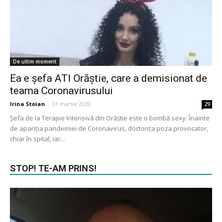
De ultim moment
Ea e șefa ATI Orăștie, care a demisionat de
teama Coronavirusului
Irina Stoian
-
31 martie 2020
29
Șefa de la Terapie Intensivă din Orăștie este o bombă sexy. Înainte
de apariția pandemiei de Coronavirus, doctorița poza provocator,
chiar în spital, iar...
STOP! TE-AM PRINS!