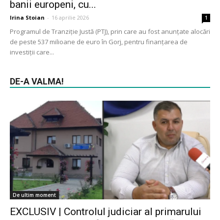
banii europeni, cu...
Irina Stoian
-
16 aprilie 2026
1
Programul de Tranziție Justă (PTJ), prin care au fost anunțate alocări
de peste 537 milioane de euro în Gorj, pentru finanțarea de
investiții care...
DE-A VALMA!
De ultim moment
EXCLUSIV | Controlul judiciar al primarului