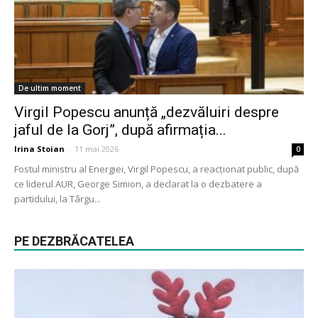
De ultim moment
Virgil Popescu anunță „dezvăluiri despre
jaful de la Gorj”, după afirmația...
Irina Stoian
-
11 mai 2026
0
Fostul ministru al Energiei, Virgil Popescu, a reacționat public, după
ce liderul AUR, George Simion, a declarat la o dezbatere a
partidului, la Târgu...
PE DEZBRĂCATELEA