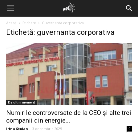
Acasă
Etichete
Guvernanta corporativa
Etichetă: guvernanta corporativa
De ultim moment
Numirile controversate de la CEO și alte trei
companii din energie...
Irina Stoian
-
3 decembrie 2025
0