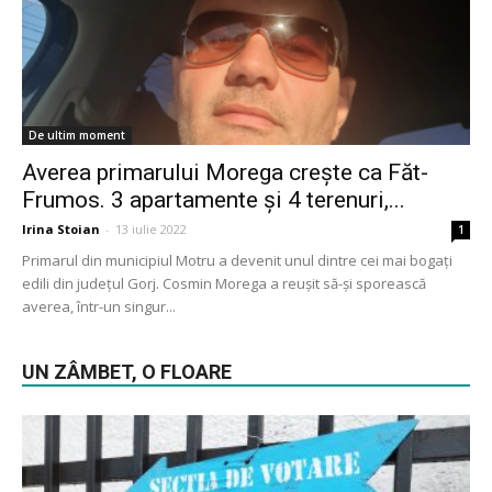
De ultim moment
Averea primarului Morega crește ca Făt-
Frumos. 3 apartamente și 4 terenuri,...
Irina Stoian
-
13 iulie 2022
1
Primarul din municipiul Motru a devenit unul dintre cei mai bogați
edili din județul Gorj. Cosmin Morega a reușit să-și sporească
averea, într-un singur...
UN ZÂMBET, O FLOARE