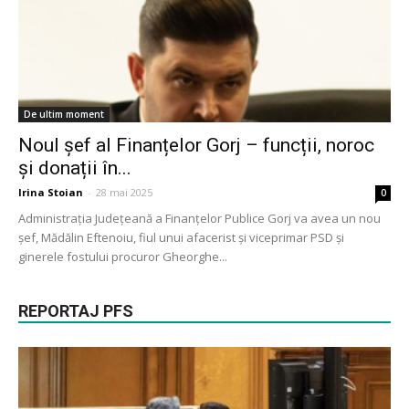
De ultim moment
Noul șef al Finanțelor Gorj – funcții, noroc
și donații în...
Irina Stoian
-
28 mai 2025
0
Administrația Județeană a Finanțelor Publice Gorj va avea un nou
șef, Mădălin Eftenoiu, fiul unui afacerist și viceprimar PSD și
ginerele fostului procuror Gheorghe...
REPORTAJ PFS